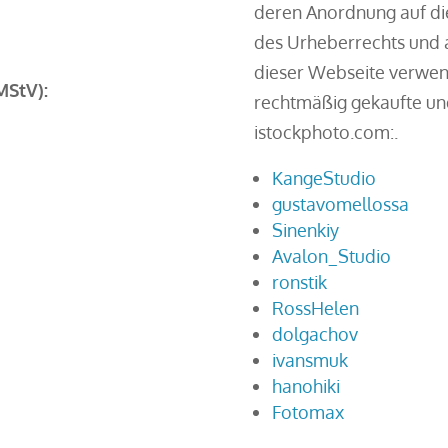
deren Anordnung auf di
des Urheberrechts und a
dieser Webseite verwend
MStV):
rechtmäßig gekaufte und
istockphoto.com:.
KangeStudio
gustavomellossa
Sinenkiy
Avalon_Studio
ronstik
RossHelen
dolgachov
ivansmuk
hanohiki
Fotomax